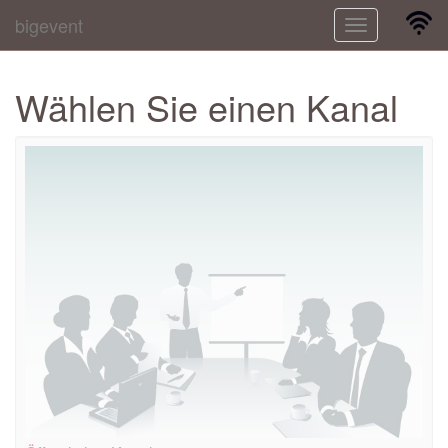
bigevent
Toggle
navigation
Wählen Sie einen Kanal